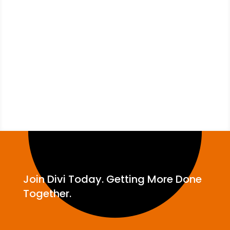
É a chancela do
CIEP
na sua
vida profissional.
Join Divi Today. Getting More Done
Together.