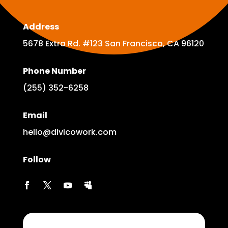
Address
5678 Extra Rd. #123 San Francisco, CA 96120
Phone Number
(255) 352-6258
Email
hello@divicowork.com
Follow