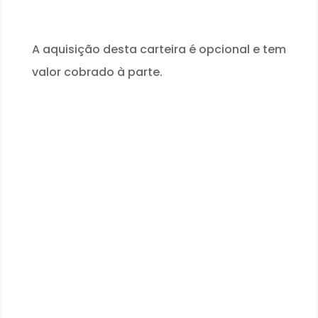
A aquisição desta carteira é opcional e tem
valor cobrado à parte.
Já conhece a Carteira de
Identificação
Complementar? E
a
Credencial de
Identificação do
Jornalista
?