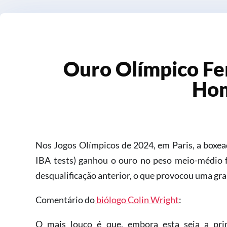
Ouro Olímpico Fe
Ho
Nos Jogos Olímpicos de 2024, em Paris, a boxe
IBA tests) ganhou o ouro no peso meio-médio 
desqualificação anterior, o que provocou uma gra
Comentário do
biólogo Colin Wright
:
O mais louco é que, embora esta seja a pri