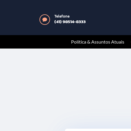
Telefone

(41) 98514-8333
Política & Assuntos Atuais