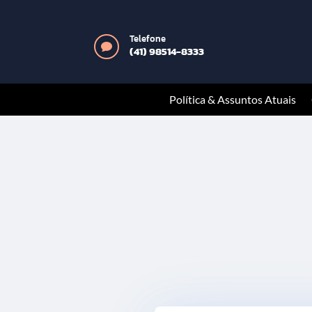
Telefone

(41) 98514-8333
Política & Assuntos Atuais