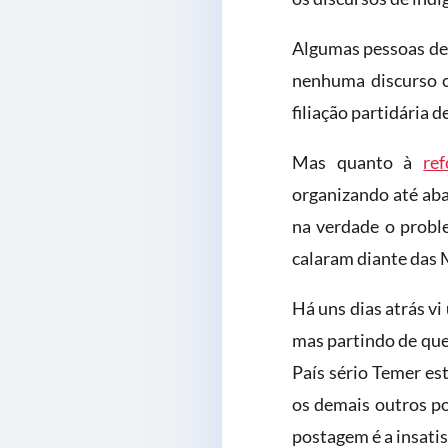
Algumas pessoas d
nenhuma discurso co
filiação partidária 
Mas quanto à
re
organizando até aba
na verdade o proble
calaram diante das 
Há uns dias atrás v
mas partindo de que
País sério Temer es
os demais outros po
postagem é a insatis