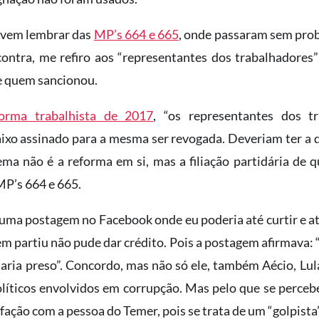
evem lembrar das
MP’s 664 e 665
, onde passaram sem pr
ntra, me refiro aos “representantes dos trabalhadores”
de quem sancionou.
forma trabalhista de 2017
, “os representantes dos t
ixo assinado para a mesma ser revogada. Deveriam ter a d
ma não é a reforma em si, mas a filiação partidária de 
MP’s 664 e 665.
i uma postagem no Facebook onde eu poderia até curtir e 
m partiu não pude dar crédito. Pois a postagem afirmava: “
taria preso”. Concordo, mas não só ele, também Aécio, Lul
líticos envolvidos em corrupção. Mas pelo que se perceb
fação com a pessoa do Temer, pois se trata de um “golpista”