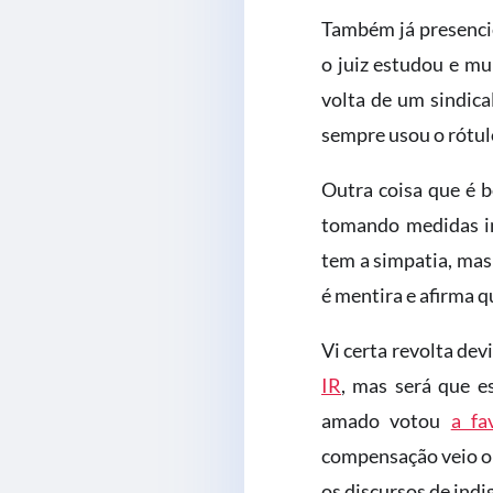
Também já presencie
o juiz estudou e mu
volta de um sindica
sempre usou o rótul
Outra coisa que é b
tomando medidas i
tem a simpatia, mas
é mentira e afirma 
Vi certa revolta dev
IR
, mas será que e
amado votou
a f
compensação veio 
os discursos de ind