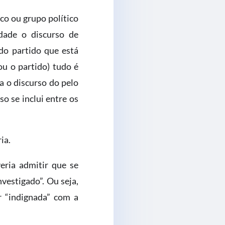
co ou grupo político
dade o discurso de
do partido que está
ou o partido) tudo é
a o discurso do pelo
o se inclui entre os
ia.
eria admitir que se
vestigado”. Ou seja,
r “indignada” com a