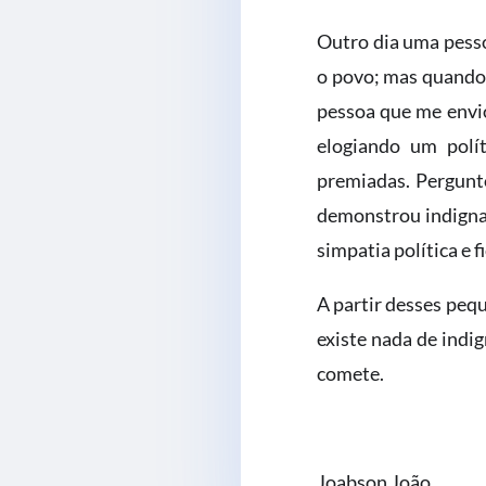
Outro dia uma pesso
o povo; mas quando 
pessoa que me envio
elogiando um polí
premiadas. Pergunto
demonstrou indigna
simpatia política e 
A partir desses peq
existe nada de indig
comete.
Joabson João