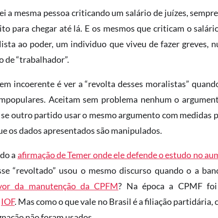
i a mesma pessoa criticando um salário de juízes, sempre
ito para chegar até lá. E os mesmos que criticam o salári
lista ao poder, um individuo que viveu de fazer greves, 
o de “trabalhador”.
em incoerente é ver a “revolta desses moralistas” quan
mpopulares. Aceitam sem problema nenhum o argumento
 se outro partido usar o mesmo argumento com medidas p
que os dados apresentados são manipulados.
ido a
afirmação de Temer onde ele defende o estudo no au
sse “revoltado” usou o mesmo discurso quando o a ban
avor da manutenção da CPFM
? Na época a CPMF foi 
o
IOF
. Mas como o que vale no Brasil é a filiação partidária,
ignação não foram usados.