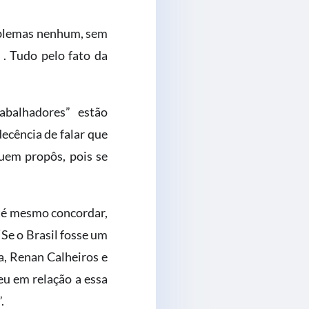
oblemas nenhum, sem
 . Tudo pelo fato da
rabalhadores” estão
ecência de falar que
quem propôs, pois se
até mesmo concordar,
Se o Brasil fosse um
a, Renan Calheiros e
eu em relação a essa
.