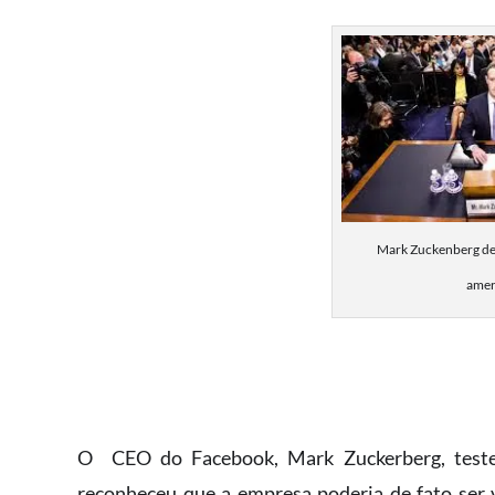
Mark Zuckenberg de
amer
O ​ ​CEO do Facebook, Mark Zuckerberg, test
reconheceu que a empresa poderia de fato ser