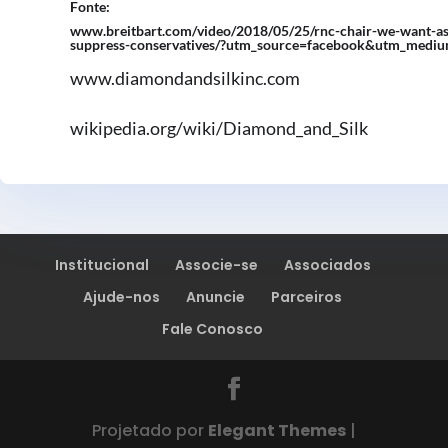
Fonte:
www.breitbart.com/video/2018/05/25/rnc-chair-we-want-ass
suppress-conservatives/?utm_source=facebook&utm_mediu
www.diamondandsilkinc.com
wikipedia.org/wiki/Diamond_and_Silk
Institucional
Associe-se
Associados
Ajude-nos
Anuncie
Parceiros
Fale Conosco
Projetado por
Elegant Themes
|