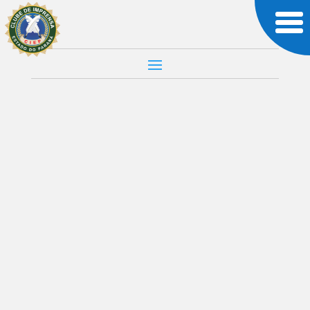
CULTURA & SOCIEDADE
JORNALISMO
MUNDO
POLÍTICA &
ASSUNTOS ATUAIS
Quando a
Imprensa Julga:
Trump, Hitler e
Obama.