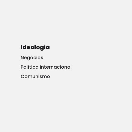
Fonte:
www.cjnews.com/news/international/nobel-peace-
prize-hitler-chamberlain
Ideologia
Negócios
Política Internacional
Comunismo
Institucional
Associe-se
Associados
Ajude-nos
Anuncie
Parceiros
Fale Conosco