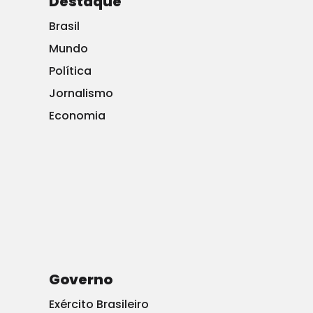
Destaque
competição ao expulsar os judeus e o elemento
Brasil
democrático e de esquerda, ele está expulsando tudo
Mundo
que conduz à atividade. Isso significa paz … Ao
Política
suprimir os judeus … ele estava terminando a luta na
Jornalismo
Alemanha. ”
Economia
Por
Ben Shapiro. Leia o artigo completo no Daily
Wire
.
Há algo mais revelador sobre a mídia ao SE comparar
e contrastar as pessoas do ano de 2016 e 2012 e 2008:
Governo
Exército Brasileiro