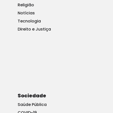
Primeiro, olhe para a arte. A imagem de Obama de
Religião
2008 é um espelho do seu poster de HOPE da
Notícias
campanha – um Obama que olha para cima, olhando
Tecnologia
para a história, um farol de mudança e luz.
Direito e Justiça
A imagem de Obama de 2012 é um espelho deste
famoso retrato de JFK que o mostra contemplando seu
próprio lugar na história:
A imagem de 2016 de Trump espelha o claro-escuro
de
The Godfather
, completada com cadeira de couro:
Sociedade
Saúde Pública
Então, a mídia já está tentando contar sua história:
COVID-19