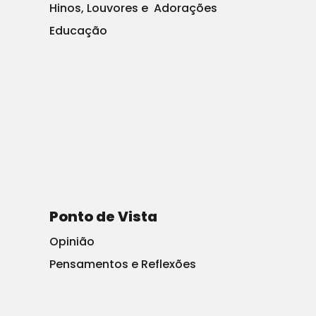
Hinos, Louvores e Adorações
Tudo isso mostra porque Trump batendo regularmente
Educação
na mídia funcionou – e continua a funcionar. A
maioria dos americanos sabe que o país não era um
lugar paradisíaco de extravagância e unidade sob
Barack Obama – estamos divididos há mais de uma
década, no mínimo, e Obama exacerbou essa
divisão. Trump não brotou do chão como um
demônio. Ele é o produto de uma América dividida
que Obama ajudou a dividir.
Ponto de Vista
Mas a mídia continua a divulgar a mentira de que
Opinião
apenas os republicanos dividem o país. Não é de
Pensamentos e Reflexões
admirar que tantos americanos não confiam nela.