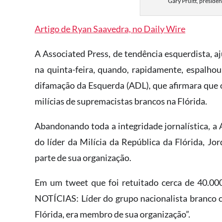
Gary Pruitt, presiden
Artigo de Ryan Saavedra, no Daily Wire
A Associated Press, ​de tendência esquerd​ista,
na quinta-feira, quando, rapidamente, espalhou 
difamação da Esquerda (ADL), que afirm​ara que
milícias​ de​ suprema​cista​s branc​os na Flórida.
Abandonando toda a integridade jornalística, a A
do líder da Milícia da República da Flórida, Jord
parte de sua organização.
Em um tweet que ​foi retuitado cerca de 40.000
NOTÍCIAS: Líder do grupo nacionalista branco conf
Flórida​,​ ​era membro de sua organização”.