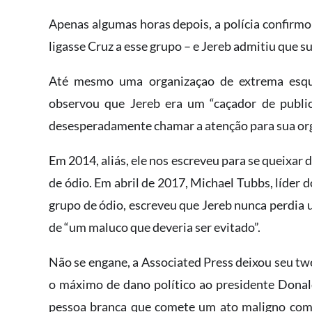
Apenas algumas horas depois, a polícia confir
lig​asse Cruz a es​se grupo – e Jereb admitiu que 
​Até mesmo ​uma organizaçao de extrema esqu
observou que Jereb era um “​caçador de publicid
desesperadamente ​chamar ​a atenção para sua or
Em 2014, ​aliás, ele nos escreveu para se queixa
de ódio. Em abril de 2017, Michael Tubbs, líder d
grupo de ódio, escreveu que Jereb nunca perd​ia 
de “um ​maluco que deveria ser evitado”.
Não se engane, a Associated Press deixou seu twee
o máximo ​de ​dano político ao presidente Dona
pessoa branca que comete um ato maligno como 