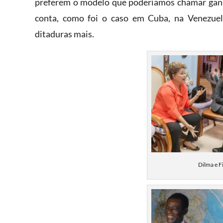
preferem o modelo que poderíamos chamar ganh
conta, como foi o caso em Cuba, na Venezuel
ditaduras mais.
Dilma e F