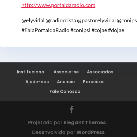
http://www.portaldaradio.com
@elyvidal @radiocrista @pastorelyvidal @conip
#FalaPortaldaRadio #conipsi #cojae #dojae
Institucional
Associe-se
Associados
Ajude-nos
Anuncie
Parceiros
Fale Conosco
Projetado por
Elegant Themes
|
Desenvolvido por
WordPress