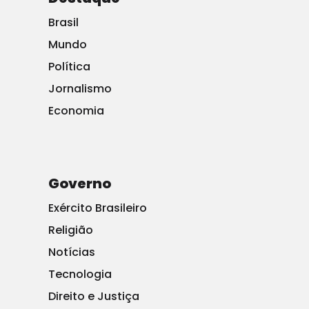
mulher derrubou a porofessora.
Brasil
_ A proibição do uso dar burka não se aplica a mim –
Mundo
disse a agressora.
Política
Jornalismo
Na delegacia, descobriu-se que ela possui mais duas
Economia
acusações de tentativa de lesão corporal e uma de
desobedecer a lei concernente ao véu.
Governo
Exército Brasileiro
Religião
Notícias
Tecnologia
Direito e Justiça
Institucional
Associe-se
Associados