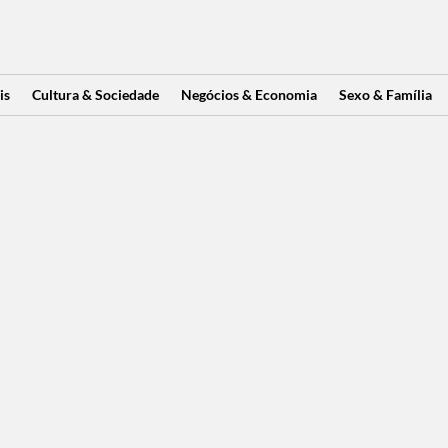
is
Cultura & Sociedade
Negócios & Economia
Sexo & Família
is
Cultura & Sociedade
Negócios & Economia
Sexo & Família
ek Minimiza