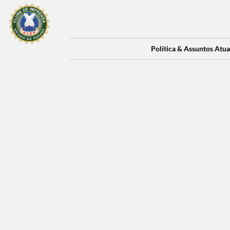
Política & Assuntos Atua
Política & Assuntos Atua
MUNDO
Editor da Newswe
Abuso Infantil.
Por Editorial