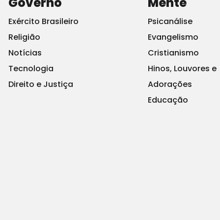
Governo
Mente
Exército Brasileiro
Psicanálise
Religião
Evangelismo
Notícias
Cristianismo
ender a​ molestação infantil em uma série de t​uites, em
Tecnologia
Hinos, Louvores e
Direito e Justiça
Adorações
Educação
as sempre existirá.