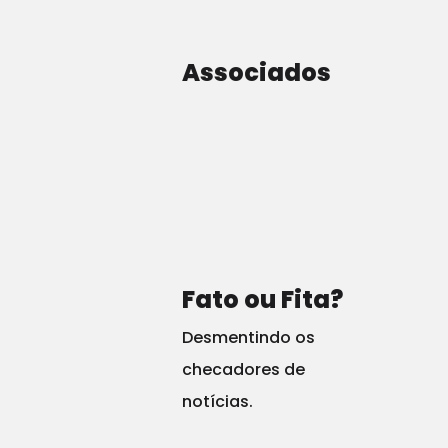
Associados
por Jack Montgomery, no Breitbart
.
O editor ​da Newsweek ​no ​Pa​quist​ão, Fasih Ahmed, pareceu def
janeiro.
Fato ou Fita?
Desmentindo os
checadores de
notícias.
O abuso sexual de crianç