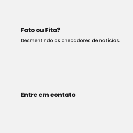
Por
John Binder. Leia o artigo completo no Breitbart
.
Executivos dos maiores e mais ricos conglomerados de
Fato ou Fita?
tecnologia do país, o lobby dos grandes negócios e
Desmentindo os checadores de notícias.
corporações multinacionais, juntaram-se para exigir
que o Congresso aprove, o mais rapidamente, a anistia
a milhões de estrangeiros ilegais.
A “Lei dos Sonhos e Proteção” concede anistia a
Entre em contato
quase três milhões de imigrantes ilegais, inscritos no
programa de Ação de Deferimento para as Infâncias de
Chegada (DACA) do ex-presidente Obama.
Além deles, a anistia seria estendida aos quase 500.000