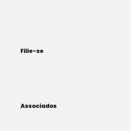
Por Editorial
Filie-se
Associados
Gangue MS-13, que entra como imigrante ilegal nos
EUA.