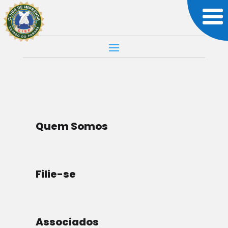
BRASIL
MUNDO
Imagem:
Quem Somos
Facebook
Tentando Evitar
Filie-se
Acesso à
Informação.
Associados