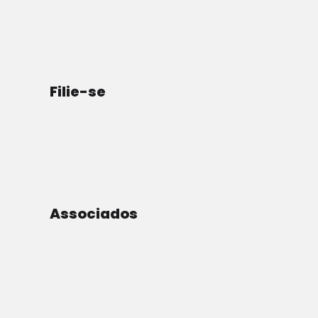
Por Editorial
Filie-se
Associados
Quando a CNN usa a mesma menina, em