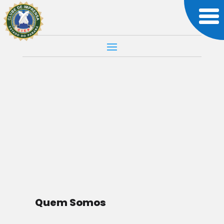
JORNALISMO
MUNDO
JORNAIS
INCENTIVAM A
FUGIR PARA OS
EUA
Quem Somos