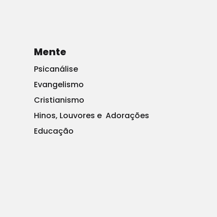
mês mais alto em apreensões e inadmissíveis em mais
de uma década.
Siga Jason no
Twitter
.
Mente
Psicanálise
Evangelismo
Cristianismo
Hinos, Louvores e Adorações
Educação
Institucional
Associe-se
Associados
Ajude-nos
Anuncie
Parceiros
Fale Conosco