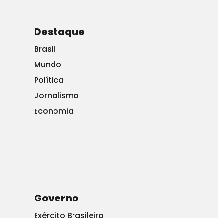
locais” foi banido depois que o prefeito de Londres,
Sadiq Khan, introduziu uma proibição à publicidade de
Destaque
“junk food” no metrô.
Brasil
“Acabamos cortando a foto, mas mesmo isso não
Mundo
estava de acordo com as novas regulamentações”,
Política
acrescentaram, antes de afirmar que precisavam
Jornalismo
recortar a imagem novamente para excluir a manteiga
Economia
ofensora, depois de censurar a geléia, o bacon e os
ovos.
Martina Navratilova descobre que nada menos do que
a rendição total irá
agradar os ativistas transgêneros. ”
LGBT rasgou Navratilova por sua posição e a
Governo
comparou ao líder nazista Joseph Goebbels
Exército Brasileiro