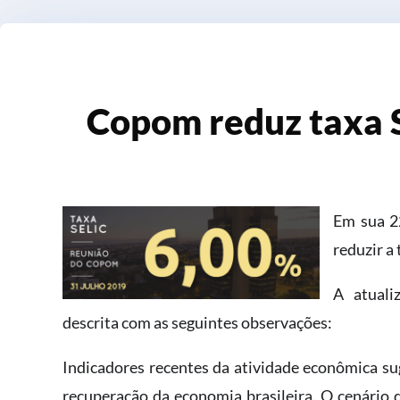
Copom reduz taxa S
Em sua 2
reduzir a 
A atuali
descrita com as seguintes observações:
Indicadores recentes da atividade econômica s
recuperação da economia brasileira. O cenári