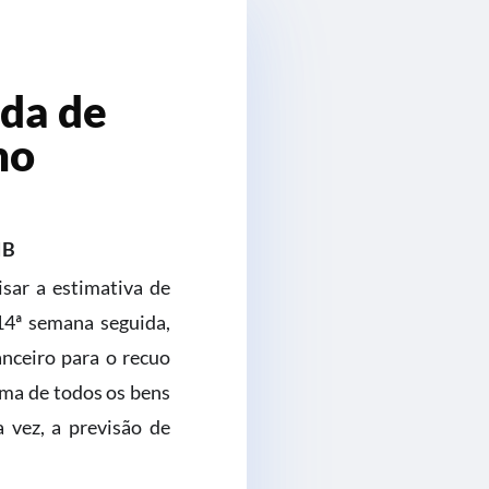
eda de
no
IB
isar a estimativa de
14ª semana seguida,
anceiro para o recuo
oma de todos os bens
a vez, a previsão de