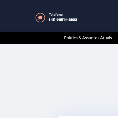
Telefone

(41) 98514-8333
Política & Assuntos Atuais