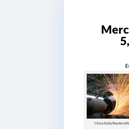
Merca
5
E
China Daily/Reuters/di