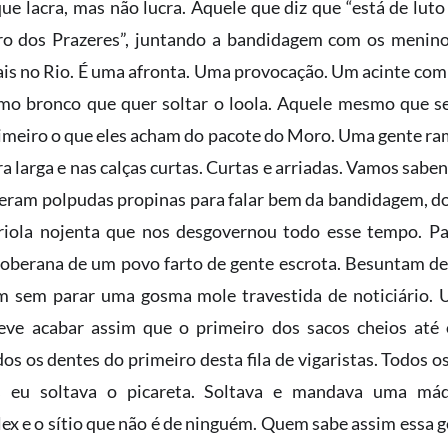
ue lacra, mas não lucra. Aquele que diz que “está de luto
o dos Prazeres”, juntando a bandidagem com os menin
is no Rio. É uma afronta. Uma provocação. Um acinte com
mo bronco que quer soltar o loola. Aquele mesmo que s
rimeiro o que eles acham do pacote do Moro. Uma gente ram
a larga e nas calças curtas. Curtas e arriadas. Vamos sabe
eram polpudas propinas para falar bem da bandidagem, do
riola nojenta que nos desgovernou todo esse tempo. P
oberana de um povo farto de gente escrota. Besuntam de 
m sem parar uma gosma mole travestida de noticiário. 
deve acabar assim que o primeiro dos sacos cheios até
os os dentes do primeiro desta fila de vigaristas. Todos 
s eu soltava o picareta. Soltava e mandava uma máq
lex e o sítio que não é de ninguém. Quem sabe assim essa g