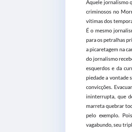
Aquele jornalismo q
criminosos no Morr
vítimas dos tempora
É o mesmo jornalis
para os petralhas p
a picaretagem na car
do jornalismo receb
esquerdos e da cur
piedade a vontade s
convicções. Evacua
ininterrupta, que 
marreta quebrar tod
pelo exemplo. Poi
vagabundo, seu trip