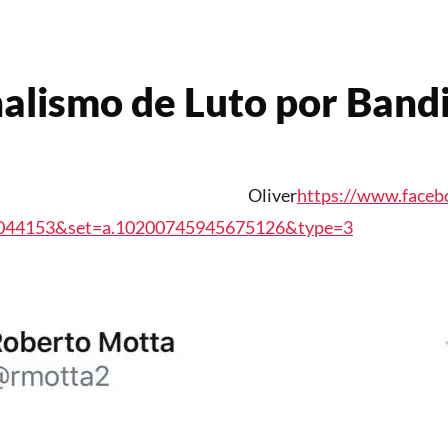
alismo de Luto por Band
y Oliver
https://www.faceb
044153&set=a.10200745945675126&type=3