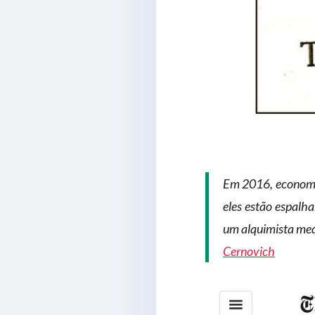
Em 2016, economis
eles estão espalh
um alquimista med
Cernovich