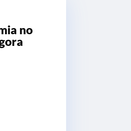
mia no
gora