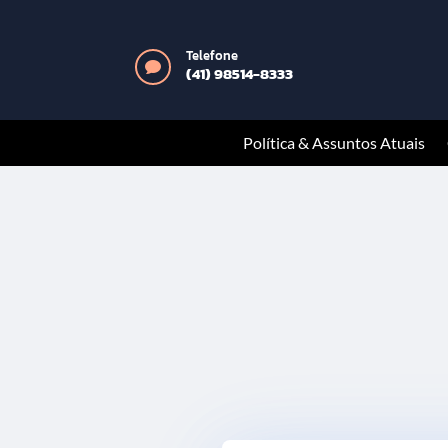
Telefone

(41) 98514-8333
Política & Assuntos Atuais