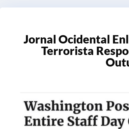
Jornal Ocidental En
Terrorista Respo
Out