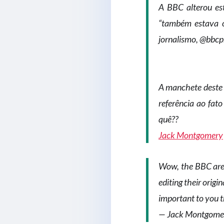
A BBC alterou est
“também estava o
jornalismo, @bbcpr
A manchete deste 
referência ao fa
quê??
Jack Montgomery
Wow, the BBC are r
editing their origi
important to you t
— Jack Montgome