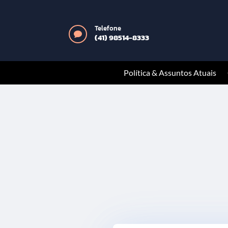
Telefone

(41) 98514-8333
Política & Assuntos Atuais