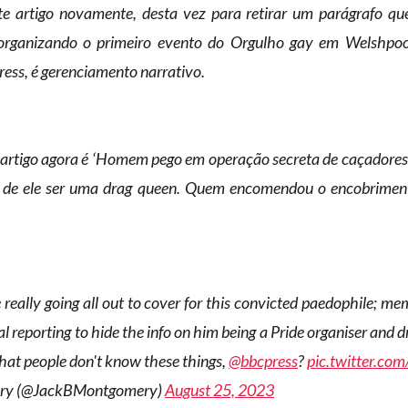
e artigo novamente, desta vez para retirar um parágrafo que
rganizando o primeiro evento do Orgulho gay em Welshpool
ess, é gerenciamento narrativo.
artigo agora é ‘Homem pego em operação secreta de caçadores 
to de ele ser uma drag queen. Quem encomendou o encobrimen
eally going all out to cover for this convicted paedophile; mem
nal reporting to hide the info on him being a Pride organiser and 
hat people don't know these things,
@bbcpress
?
pic.twitter.
ry (@JackBMontgomery)
August 25, 2023