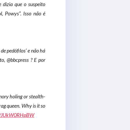
 dizia que o suspeito
, Powys”. Isso não é
de pedófilos’ e não há
to, @bbcpress ? E por
ory holing or stealth-
drag queen. Why is it so
com/JUkW0RHpBW