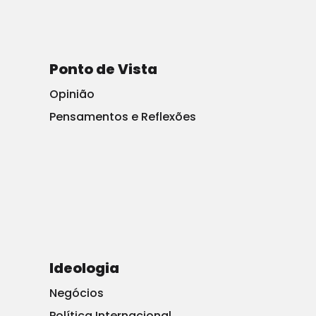
OTAN justifica bombardear estação de Rádio e TV
Ponto de Vista
Sérvia: “estavam fazendo uma importante contribuição
Opinião
para a guerra de propaganda”.
Pensamentos e Reflexões
Ideologia
Institucional
Associe-se
Associados
Negócios
Ajude-nos
Anuncie
Parceiros
Política Internacional