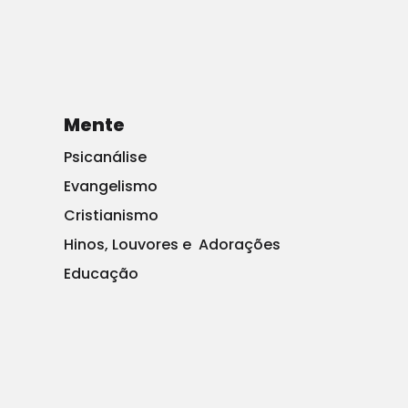
Mente
OTAN bombardeia estação de rádio e TV da Sérvia
Psicanálise
Evangelismo
Cristianismo
Hinos, Louvores e Adorações
Educação