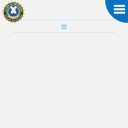
JORNALISMO
MUNDO
POLITICA
OTAN Mata 16
Pessoas em
Bombardeio
Por Editorial