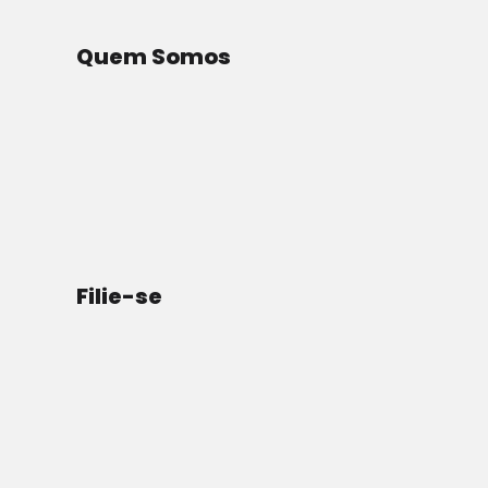
Quem Somos
Filie-se
Ocasionalmente, lembro-me de que a NATO
bombardeou a sede dos meios de comunicação