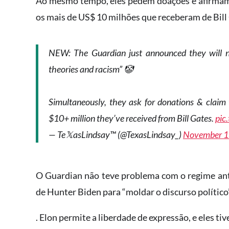
Ao mesmo tempo, eles pedem doações e afirmam 
os mais de US$ 10 milhões que receberam de Bill
NEW: The Guardian just announced they will no
theories and racism” 🤡
Simultaneously, they ask for donations & claim
$10+ million they’ve received from Bill Gates.
pic
— Te𝕏asLindsay™ (@TexasLindsay_)
November 1
O Guardian não teve problema com o regime ante
de Hunter Biden para “moldar o discurso político”
. Elon permite a liberdade de expressão, e eles ti