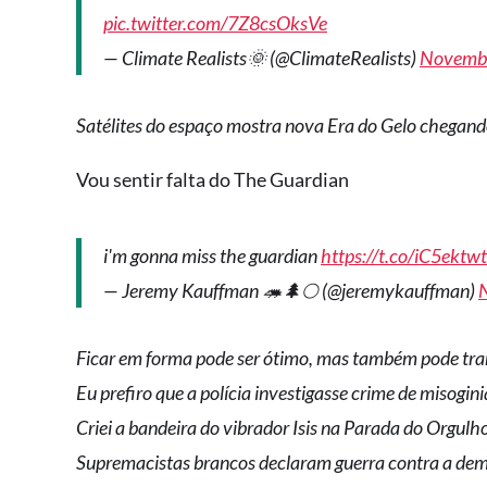
pic.twitter.com/7Z8csOksVe
— Climate Realists🌞 (@ClimateRealists)
Novembe
Satélites do espaço mostra nova Era do Gelo chegand
Vou sentir falta do The Guardian
i'm gonna miss the guardian
https://t.co/iC5ektw
— Jeremy Kauffman 🦔🌲🌕 (@jeremykauffman)
Ficar em forma pode ser ótimo, mas também pode tra
Eu prefiro que a polícia investigasse crime de misogi
Criei a bandeira do vibrador Isis na Parada do Orgul
Supremacistas brancos declaram guerra contra a dem