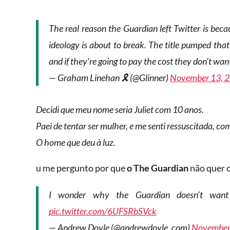
The real reason the Guardian left Twitter is bec
ideology is about to break. The title pumped tha
and if they're going to pay the cost they don't wa
— Graham Linehan 🎗️ (@Glinner)
November 13, 
Decidi que meu nome seria Juliet com 10 anos.
Paei de tentar ser mulher, e me senti ressuscitada, c
O home que deu à luz.
u me pergunto por que
o The Guardian
não quer 
I wonder why the Guardian doesn’t w
pic.twitter.com/6UFSRbSVck
— Andrew Doyle (@andrewdoyle_com)
November