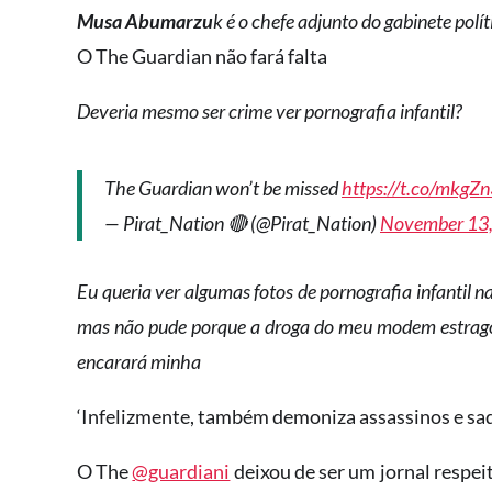
Musa Abumarzu
k é o chefe adjunto do gabinete pol
O The Guardian não fará falta
Deveria mesmo ser crime ver pornografia infantil?
The Guardian won’t be missed
https://t.co/mkgZ
— Pirat_Nation 🔴 (@Pirat_Nation)
November 13
Eu queria ver algumas fotos de pornografia infantil na
mas não pude porque a droga do meu modem estragou.
encarará minha
‘Infelizmente, também demoniza assassinos e s
O The
@guardiani
deixou de ser um jornal respei