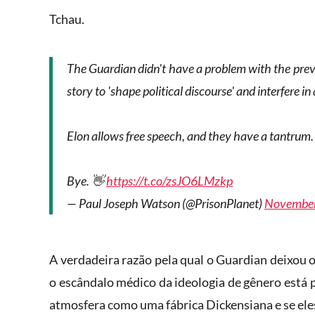
Tchau.
The Guardian didn't have a problem with the prev
story to 'shape political discourse' and interfere in 
Elon allows free speech, and they have a tantrum.
Bye. 👋
https://t.co/zsJO6LMzkp
— Paul Joseph Watson (@PrisonPlanet)
November
A verdadeira razão pela qual o Guardian deixou o
o escândalo médico da ideologia de gênero está p
atmosfera como uma fábrica Dickensiana e se eles