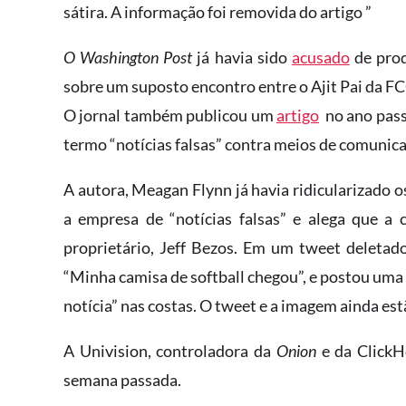
sátira. A informação foi removida do artigo ”
O Washington Post
já havia sido
acusado
de pro
sobre um suposto encontro entre o Ajit Pai da F
O jornal também publicou um
artigo
no ano pass
termo “notícias falsas” contra meios de comunic
A autora, Meagan Flynn já havia ridicularizado 
a empresa de “notícias falsas” e alega que a 
proprietário, Jeff Bezos. Em um tweet deletado 
“Minha camisa de softball chegou”, e postou uma
notícia” nas costas. O tweet e a imagem ainda es
A Univision, controladora da
Onion
e da ClickHo
semana passada.