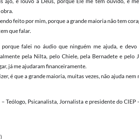
s ajo, e louvo a Deus, porque Ele me tem ouvido, e m
 obra.
 sendo feito por mim, porque a grande maioria não tem cora
tem que falar.
, porque falei no áudio que ninguém me ajuda, e devo 
almente pela Nilta, pelo Chiele, pela Bernadete e pelo
gar, já me ajudaram financeiramente.
izer, é que a grande maioria, muitas vezes, não ajuda ne
l – Teólogo, Psicanalista, Jornalista e presidente do CIE
)