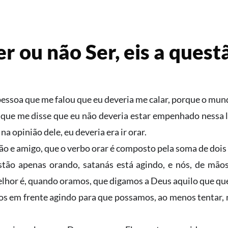
er ou não Ser, eis a quest
essoa que me falou que eu deveria me calar, porque o mund
ue me disse que eu não deveria estar empenhado nessa l
 opinião dele, eu deveria era ir orar.
o e amigo, que o verbo orar é composto pela soma de dois v
tão apenas orando, satanás está agindo, e nós, de mão
lhor é, quando oramos, que digamos a Deus aquilo que q
s em frente agindo para que possamos, ao menos tentar, n