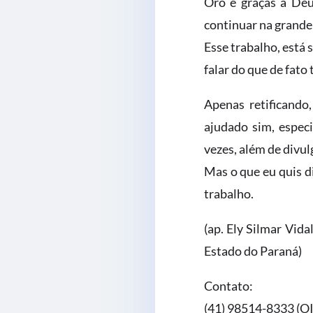
Oro e graças a Deu
continuar na grande
Esse trabalho, está
falar do que de fato 
Apenas retificando
ajudado sim, especi
vezes, além de divul
Mas o que eu quis d
trabalho.
(ap. Ely Silmar Vida
Estado do Paraná)
Contato:
(41) 98514-8333 (OI