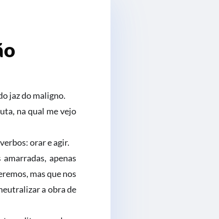
ão
o jaz do maligno.
uta, na qual me vejo
erbos: orar e agir.
s amarradas, apenas
ueremos, mas que nos
eutralizar a obra de