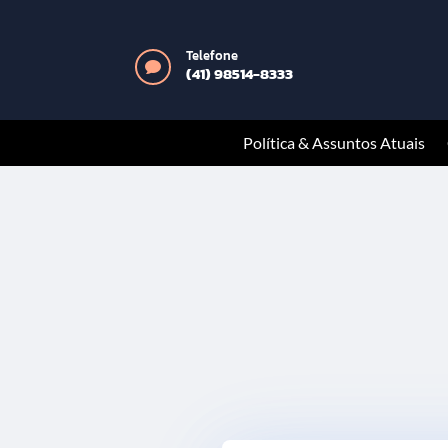
Telefone

(41) 98514-8333
Política & Assuntos Atuais