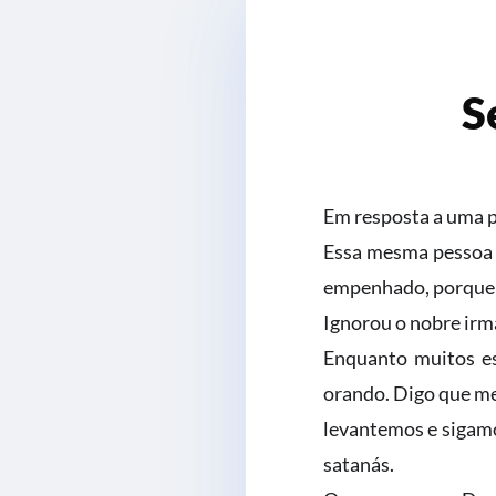
S
Em resposta a uma p
Essa mesma pessoa q
empenhado, porque na
Ignorou o nobre irmã
Enquanto muitos es
orando. Digo que me
levantemos e sigamo
satanás.