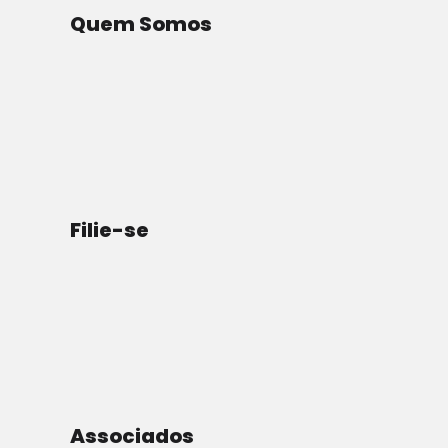
parte da região metropolitana da
Quem Somos
capital CABRIOLÉ DO OESTE, ambas
fazem parte do estado
FERNANDOPOLINA que por sua vez é
integrante da região nordeste do
País ZABRIL. Apesar da cidade
SERRALHINHA DO NORTE ser próximo
Filie-se
da capital sua...
Leia Mais
Associados