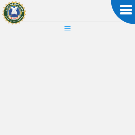
Uncategorized
As agruras políticas de
SERRALHINHA DO NORTE
por
Joabson Barbosa
|
8 de dezembro
de 2020
|
Uncategorized
| 0 comentários
A cidade SERRALHINHA DO NORTE faz