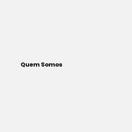
Por Editorial
Quem Somos