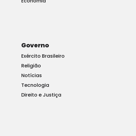
Economia
Trump respondeu ao comunicado do Google
divulgando um vídeo em sua conta no Twitter que
mostrava como o Google promoveu o discurso sobre o
Estado da União do ex-presidente Barack Obama – e
Governo
depois parou de promover o discurso do Estado da
Exército Brasileiro
União, uma vez que foi feito por Trump.
Religião
ASSISTIR:
Notícias
Tecnologia
Direito e Justiça