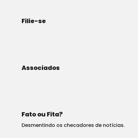
P
or Ryan Saavedra, no Daily Wire
.
Filie-se
Associados
Fato ou Fita?
Desmentindo os checadores de notícias.