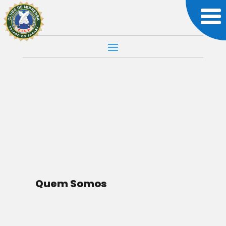
MUNDO
TECNOLOGIA
UNCATEGORIZED
Exposto Viés do
Google.
Quem Somos
Por Editorial