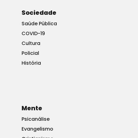
Sociedade
Donald J. Trump
Saúde Pública
✔
@realDonaldTrump
COVID-19
Cultura
Policial
História
Mente
Institucional
Associe-se
Associados
Psicanálise
Ajude-nos
Anuncie
Parceiros
Evangelismo
Fale Conosco